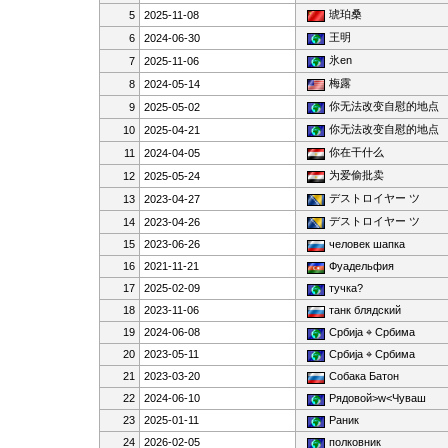
琥珀桑
5
2025-11-08
王明
6
2024-06-30
氷en
7
2025-11-06
梅露
8
2024-05-14
你无法改变自慰的地点
9
2025-05-02
你无法改变自慰的地点
10
2025-04-21
你在干什么
11
2024-04-05
为爱偷批卖
12
2025-05-24
デストロイヤー ツ
13
2023-04-27
デストロイヤー ツ
14
2023-04-26
15
2023-06-26
человек шапка
16
2021-11-21
Фуадельфия
17
2025-02-09
тучка?
18
2023-11-06
танк блядский
19
2024-06-08
Србија ⌖ Србима
20
2023-05-11
Србија ⌖ Србима
21
2023-03-20
Собака Батон
22
2024-06-10
Рядовой>w<Чуваш
23
2025-01-11
Раник
24
2026-02-05
полковник