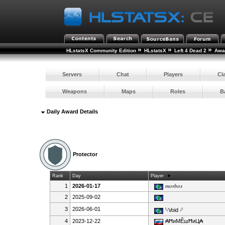
»
»
»
HLstatsX Community Edition
HLstatsX
Left 4 Dead 2
Awar
Servers
Chat
Players
Cl
Weapons
Maps
Roles
B
Daily Award Details
Protector
Rank
Day
Player
1
2026-01-17
𝑚𝑜𝑟𝑏𝑜𝑠
2
2025-09-02
3
2026-06-01
𓆩Void 𓆪
4
2023-12-22
₳ĦиMỂшĦиЦ₳