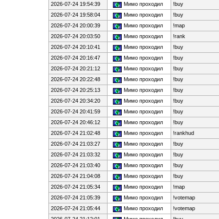
2026-07-24 19:54:39
Мимо проходил
!buy
2026-07-24 19:58:04
Мимо проходил
!buy
2026-07-24 20:00:39
Мимо проходил
!map
2026-07-24 20:03:50
Мимо проходил
!rank
2026-07-24 20:10:41
Мимо проходил
!buy
2026-07-24 20:16:47
Мимо проходил
!buy
2026-07-24 20:21:12
Мимо проходил
!buy
2026-07-24 20:22:48
Мимо проходил
!buy
2026-07-24 20:25:13
Мимо проходил
!buy
2026-07-24 20:34:20
Мимо проходил
!buy
2026-07-24 20:41:59
Мимо проходил
!buy
2026-07-24 20:46:12
Мимо проходил
!buy
2026-07-24 21:02:48
Мимо проходил
!rankhud
2026-07-24 21:03:27
Мимо проходил
!buy
2026-07-24 21:03:32
Мимо проходил
!buy
2026-07-24 21:03:40
Мимо проходил
!buy
2026-07-24 21:04:08
Мимо проходил
!buy
2026-07-24 21:05:34
Мимо проходил
!map
2026-07-24 21:05:39
Мимо проходил
!votemap
2026-07-24 21:05:44
Мимо проходил
!votemap