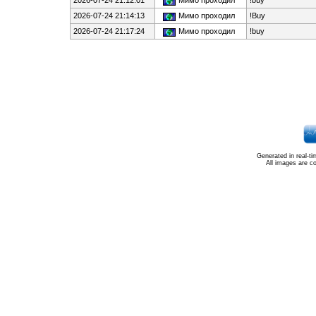
2026-07-24 21:12:01
Мимо проходил
!buy
2026-07-24 21:14:13
Мимо проходил
!Buy
2026-07-24 21:17:24
Мимо проходил
!buy
Generated in real-t
All images are c