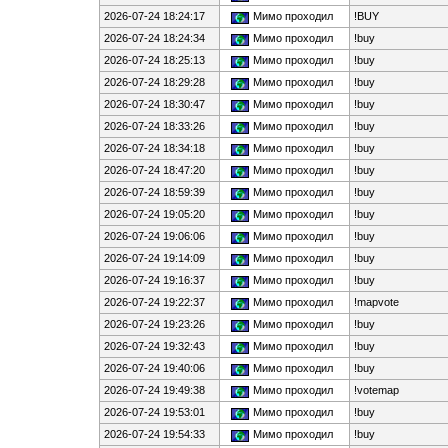
2026-07-24 18:24:17
Мимо проходил
!BUY
2026-07-24 18:24:34
Мимо проходил
!buy
2026-07-24 18:25:13
Мимо проходил
!buy
2026-07-24 18:29:28
Мимо проходил
!buy
2026-07-24 18:30:47
Мимо проходил
!buy
2026-07-24 18:33:26
Мимо проходил
!buy
2026-07-24 18:34:18
Мимо проходил
!buy
2026-07-24 18:47:20
Мимо проходил
!buy
2026-07-24 18:59:39
Мимо проходил
!buy
2026-07-24 19:05:20
Мимо проходил
!buy
2026-07-24 19:06:06
Мимо проходил
!buy
2026-07-24 19:14:09
Мимо проходил
!buy
2026-07-24 19:16:37
Мимо проходил
!buy
2026-07-24 19:22:37
Мимо проходил
!mapvote
2026-07-24 19:23:26
Мимо проходил
!buy
2026-07-24 19:32:43
Мимо проходил
!buy
2026-07-24 19:40:06
Мимо проходил
!buy
2026-07-24 19:49:38
Мимо проходил
!votemap
2026-07-24 19:53:01
Мимо проходил
!buy
2026-07-24 19:54:33
Мимо проходил
!buy